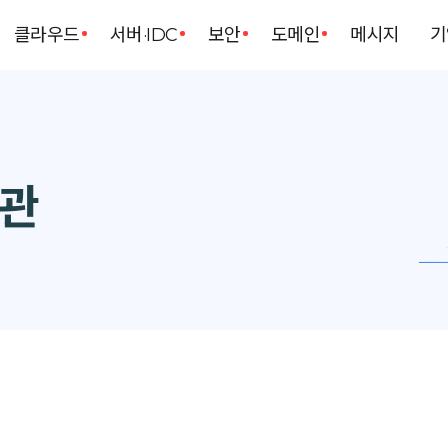
클라우드
서버·IDC
보안
도메인
메시지
기
관