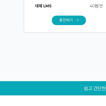
대체 LMS
40원/건
충전하기
쉽고 간단한