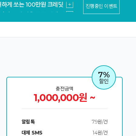
진행중인 이벤트
가입 고객 전용 쿠폰 이벤트
사이트 위험도 지금 확인하기
 MSSQL 최저가 15만원~
! kr/한국 도메인 9700원
도메인 특가 컬렉션
원하게 쏘는 100만원 크레딧
가입 고객 전용 쿠폰 이벤트
7%
사이트 위험도 지금 확인하기
할인
충전금액
 MSSQL 최저가 15만원~
1,000,000원 ~
알림톡
7.9원/건
대체 SMS
14원/건