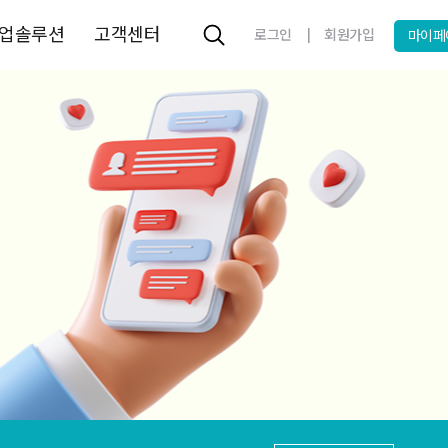
업솔루션
고객센터
|
로그인
회원가입
마이페
 MSSQL 최저가 15만원~
! kr/한국 도메인 9700원
도메인 특가 컬렉션
원하게 쏘는 100만원 크레딧