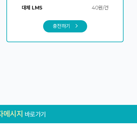
대체 LMS
40원/건
충전하기
자메시지
바로가기