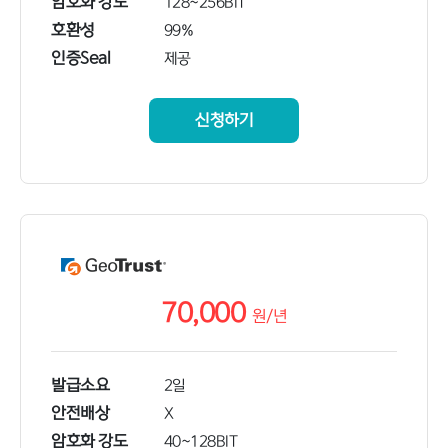
암호화 강도
128~256BIT
호환성
99%
인증Seal
제공
신청하기
70,000
원/
년
발급소요
2일
안전배상
X
암호화 강도
40~128BIT