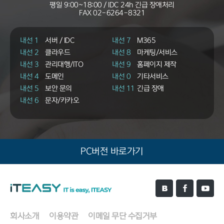
평일 9:00~18:00 / IDC 24h 긴급 장애처리
FAX
02-6264-8321
내선 1
서버 / IDC
내선 7
M365
내선 2
클라우드
내선 8
마케팅/서비스
내선 3
관리대행/ITO
내선 9
홈페이지 제작
내선 4
도메인
내선 0
기타서비스
내선 5
보안 문의
내선 11
긴급 장애
내선 6
문자/카카오
PC버전 바로가기
회사소개
이용약관
이메일 무단 수집거부