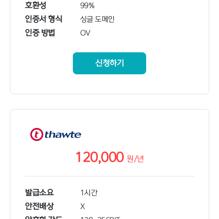
호환성
99%
인증서 형식
싱글 도메인
인증 방법
OV
신청하기
120,000
원/
년
발급소요
1시간
안전배상
X