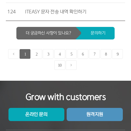
124
ITEASY 문자 전송 내역 확인하기
더 궁금하신 사항이 있나요?
문의하기
1
2
3
4
5
6
7
8
9
10
Grow with customers
온라인 문의
원격지원