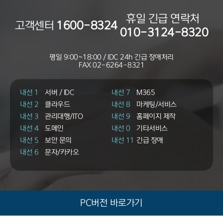
휴일 긴급 연락처
고객센터
1600-8324
010-3124-8320
평일 9:00~18:00 / IDC 24h 긴급 장애처리
FAX
02-6264-8321
내선 1
서버 / IDC
내선 7
M365
내선 2
클라우드
내선 8
마케팅/서비스
내선 3
관리대행/ITO
내선 9
홈페이지 제작
내선 4
도메인
내선 0
기타서비스
내선 5
보안 문의
내선 11
긴급 장애
내선 6
문자/카카오
PC버전 바로가기