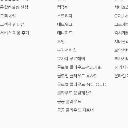
통합컨설팅 신청
컴퓨팅
서버호
고객 사례
스토리지
GPU 
고객사 인터뷰
네트워크
코로케
서비스 이용 후기
매니지드
즉시개
보안
서버관
부가서비스
보안서
12가지 무료혜택
부가서
글로벌 클라우드-AZURE
14가지
글로벌 클라우드-AWS
온라인 
글로벌 클라우드-NCLOUD
클라우드 요금계산기
공공 클라우드
공공 클라우드 파트너