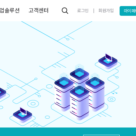
업솔루션
고객센터
|
로그인
회원가입
마이페
 MSSQL 최저가 15만원~
! kr/한국 도메인 9700원
도메인 특가 컬렉션
원하게 쏘는 100만원 크레딧