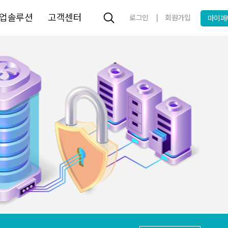
업솔루션
고객센터
|
로그인
회원가입
마이페
 MSSQL 최저가 15만원~
! kr/한국 도메인 9700원
도메인 특가 컬렉션
원하게 쏘는 100만원 크레딧