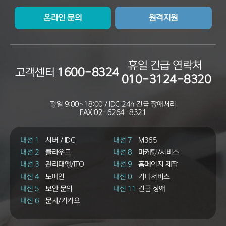
온라인 문의
원격지원
휴일 긴급 연락처
고객센터
1600-8324
010-3124-8320
평일 9:00~18:00 / IDC 24h 긴급 장애처리
FAX
02-6264-8321
내선 1
서버 / IDC
내선 7
M365
내선 2
클라우드
내선 8
마케팅/서비스
내선 3
관리대행/ITO
내선 9
홈페이지 제작
내선 4
도메인
내선 0
기타서비스
내선 5
보안 문의
내선 11
긴급 장애
내선 6
문자/카카오