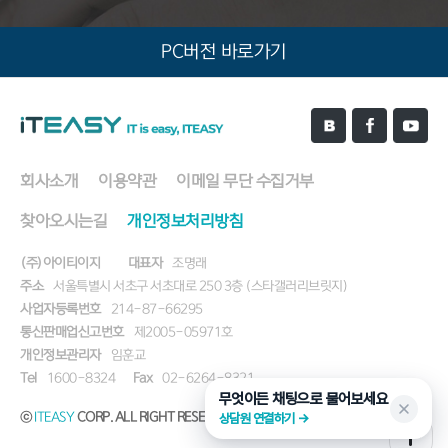
PC버전 바로가기
회사소개
이용약관
이메일 무단 수집거부
찾아오시는길
개인정보처리방침
(주)아이티이지
대표자
조명래
주소
서울특별시 서초구 서초대로 250 3층 (스타갤러리브릿지)
사업자등록번호
214-87-66295
통신판매업신고번호
제2005-05971호
개인정보관리자
임훈교
Tel
1600-8324
Fax
02-6264-8321
무엇이든 채팅으로 물어보세요
ⓒ
ITEASY
CORP. ALL RIGHT RESERVED.
상담원 연결하기 →