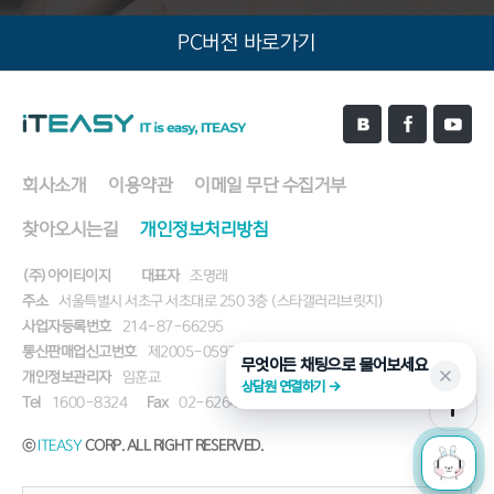
PC버전 바로가기
회사소개
이용약관
이메일 무단 수집거부
찾아오시는길
개인정보처리방침
(주)아이티이지
대표자
조명래
주소
서울특별시 서초구 서초대로 250 3층 (스타갤러리브릿지)
사업자등록번호
214-87-66295
통신판매업신고번호
제2005-05971호
무엇이든 채팅으로 물어보세요
개인정보관리자
임훈교
상담원 연결하기 →
Tel
1600-8324
Fax
02-6264-8321
ⓒ
ITEASY
CORP. ALL RIGHT RESERVED.